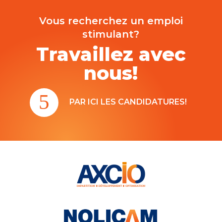
Vous recherchez un emploi
stimulant?
Travaillez avec
nous!
PAR ICI LES CANDIDATURES!