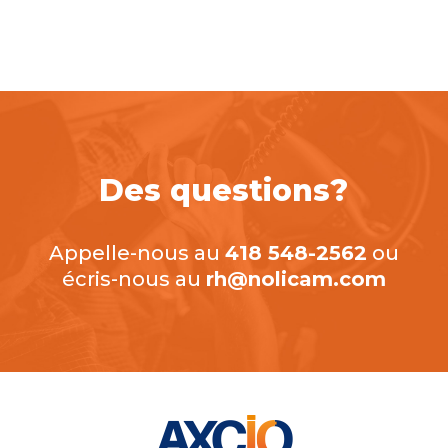
Des questions?
Appelle-nous au
418 548-2562
ou
écris-nous au
rh@nolicam.com