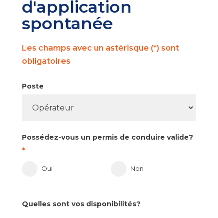
d'application
spontanée
spontanée
Les champs avec un astérisque (*) sont
obligatoires
Poste
Si
vous
êtes
un
Possédez-vous un permis de conduire valide?
humain,
*
ne
remplissez
Oui
Non
pas
ce
Quelles sont vos disponibilités?
champ.